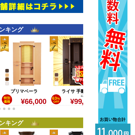
ランキング
プリマベーラ
ライサ 手動
彼方
¥270,000
¥1,0
63
59
特別
%
%
¥66,000
¥99,000
¥416,
価格
OFF
OFF
ランキング