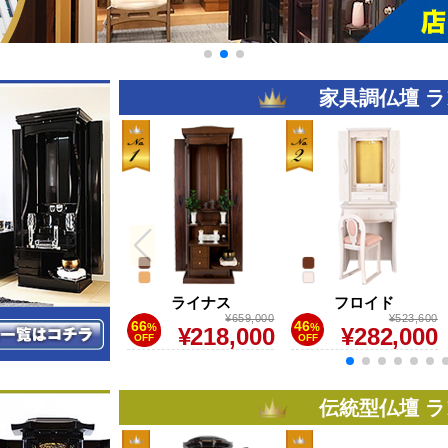
家具調仏壇 
ハワード
ライナス
フロイド
¥726,000
¥659,000
¥523,600
66
46
%
%
¥385,000
¥218,000
¥282,000
OFF
OFF
伝統型仏壇 