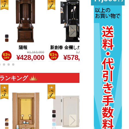
陽報
新創春 金襴しだれ桜
大楠公
¥1,163,000
1,520,000
¥1,3
63
61
53
%
%
%
¥428,000
¥578,000
¥627,
OFF
OFF
OFF
 ランキング