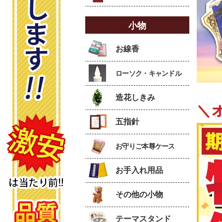
小物
お線香
ローソク・キャンドル
造花しきみ
＼
五指針
お守りご本尊ケース
お手入れ用品
その他の小物
テーマスタンド