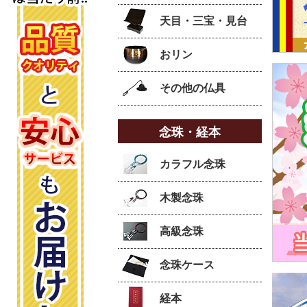
天目・三宝・見台
おリン
その他の仏具
念珠・経本
カラフル念珠
木製念珠
高級念珠
念珠ケース
経本