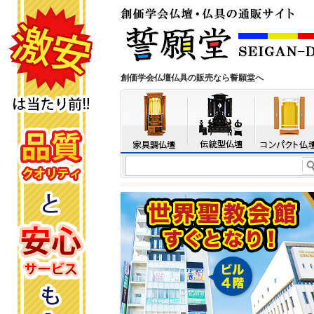
創価学会仏壇仏具の販売なら誓願堂へ