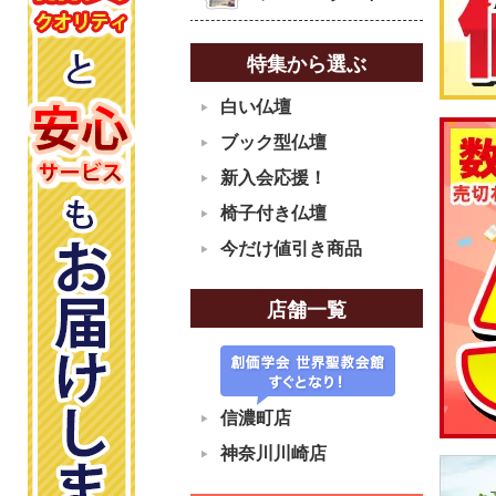
特集から選ぶ
白い仏壇
ブック型仏壇
新入会応援！
椅子付き仏壇
今だけ値引き商品
店舗一覧
信濃町店
神奈川川崎店