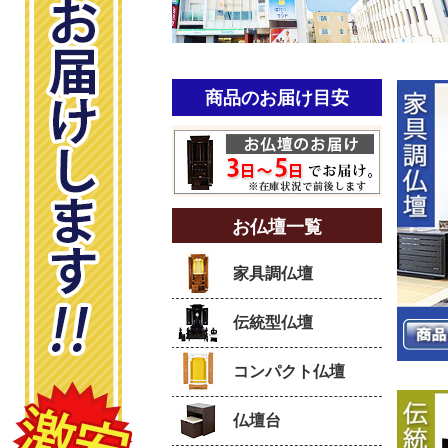
商品のお届け目安
お仏壇一覧
家具調仏壇
グル
ビストロ
アニエス
¥234,000
437,800
¥399,000
伝統型仏壇
42
60
46
%
%
%
27,000
¥252,000
¥158,000
OFF
OFF
OFF
コンパクト仏壇
仏壇台