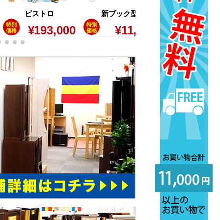
ビストロ
新ブック型
ワールド
特別
特別
特別
¥193,000
¥11,500
¥15,
価格
価格
価格