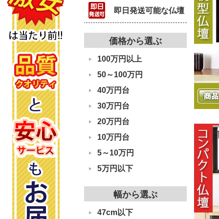
即日発送可能な仏壇
価格から選ぶ
100万円以上
50～100万円
檀 金吹き
明日香 紫檀
春煌 黒塗
¥1,683,000
¥1,331,000
40万円台
46
52
65
%
%
%
28,000
¥900,000
¥636,000
OFF
OFF
OFF
30万円台
20万円台
10万円台
5～10万円
5万円以下
幅から選ぶ
47cm以下