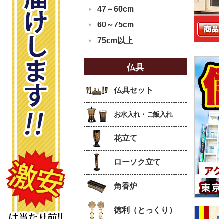
47～60cm
ラメン
トップ
ポイント
¥230,000
60～75cm
48
特別
特別
%
88,000
¥20,800
¥22,000
価格
価格
OFF
75cm以上
仏具
仏具セット
お水入れ・ご飯入れ
花立て
ローソク立て
角香炉
徳利（とっくり）