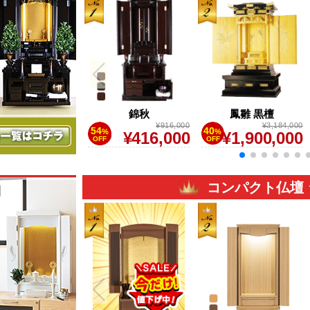
友誼 高欄付
錦秋
鳳雛 黒檀
¥4,665,000
¥916,000
¥3,184,000
54
40
%
%
¥1,610,000
¥416,000
¥1,900,000
OFF
OFF
コンパクト仏壇