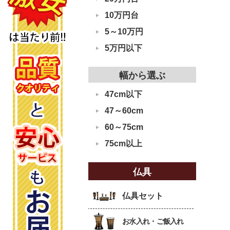
10万円台
5～10万円
5万円以下
幅から選ぶ
47cm以下
47～60cm
60～75cm
75cm以上
仏具
仏具セット
お水入れ・ご飯入れ