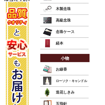
木製念珠
高級念珠
念珠ケース
経本
小物
お線香
ローソク・キャンドル
造花しきみ
五指針