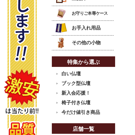
お守りご本尊ケース
お手入れ用品
その他の小物
特集から選ぶ
白い仏壇
ブック型仏壇
新入会応援！
椅子付き仏壇
今だけ値引き商品
店舗一覧