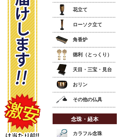
花立て
ローソク立て
角香炉
徳利（とっくり）
天目・三宝・見台
おリン
その他の仏具
念珠・経本
カラフル念珠