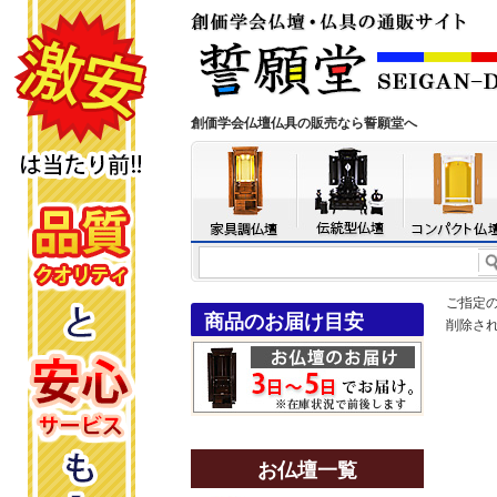
創価学会仏壇仏具の販売なら誓願堂へ
ご指定
商品のお届け目安
削除さ
お仏壇一覧