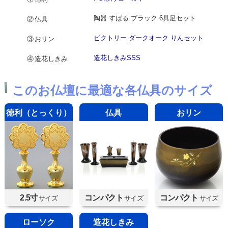
陶器 すばる ブラック 6具足セット
②仏具
ビクトリー ダークオーク りんセット
③おリン
造花しきみSSS
④造花しきみ
このお仏壇に最適な各仏具のサイズ
徳利（とっくり）
仏具
おリン
2.5寸
コンパクト
コンパクト
サイズ
サイズ
サイズ
ローソク
造花しきみ