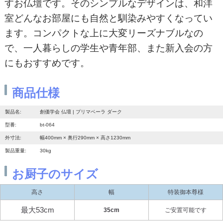
すお仏壇です。そのシンプルなデザインは、和洋
室どんなお部屋にも自然と馴染みやすくなってい
ます。コンパクトな上に大変リーズナブルなの
で、一人暮らしの学生や青年部、また新入会の方
にもおすすめです。
商品仕様
製品名:
創価学会 仏壇 | プリマベーラ ダーク
型番:
bt-064
外寸法:
幅400mm × 奥行290mm × 高さ1230mm
製品重量:
30kg
お厨子のサイズ
高さ
幅
特装御本尊様
最大53cm
35cm
ご安置可能です