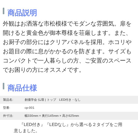
商品説明
外観はお洒落な市松模様でモダンな雰囲気。扉を
開けると黄金色が御本尊様を荘厳します。また、
お厨子の部分にはクリアパネルを採用。ホコリや
お題目の際に息がかかるのを防ぎます。サイズも
コンパクトで一人暮らしの方、ご安置のスペース
でお困りの方にオススメです。
商品仕様
製品名:
創価学会 仏壇 | トップ LED付き・なし
型番:
cp-001
外寸法:
幅330mm × 奥行145mm × 高さ625mm
『LED付き』『LEDなし』から選べる２タイプをご用
意しました。