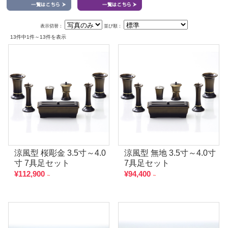
表示切替：
並び順：
13件中1件～13件を表示
涼風型 桜彫金 3.5寸～4.0
涼風型 無地 3.5寸～4.0寸
寸 7具足セット
7具足セット
¥112,900
¥94,400
～
～