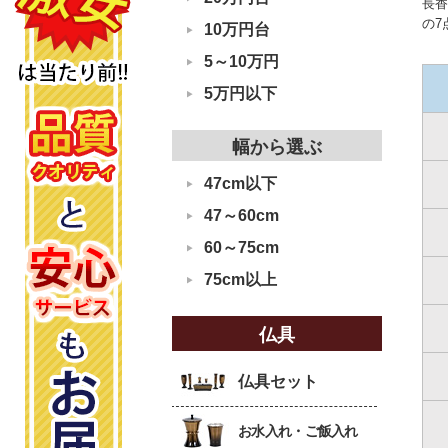
長香
の7
10万円台
5～10万円
5万円以下
幅から選ぶ
47cm以下
47～60cm
60～75cm
75cm以上
仏具
仏具セット
お水入れ・ご飯入れ