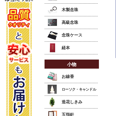
木製念珠
高級念珠
念珠ケース
経本
小物
お線香
ローソク・キャンドル
造花しきみ
五指針