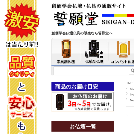
創価学会仏壇仏具の販売なら誓願堂へ
TOP
商品のお届け目安
仏
仏
仏
お仏壇一覧