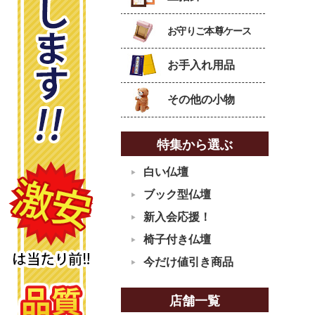
お守りご本尊ケース
お手入れ用品
その他の小物
特集から選ぶ
白い仏壇
ブック型仏壇
新入会応援！
椅子付き仏壇
今だけ値引き商品
店舗一覧