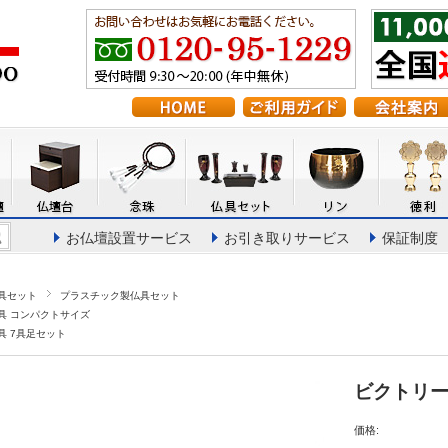
お仏壇設置サービス
お引き取りサービス
保証制度
具セット
プラスチック製仏具セット
具 コンパクトサイズ
具 7具足セット
ビクトリー
価格: