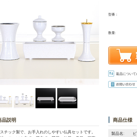
型番：
数量:
返品について
商品説明
商品仕様
スチック製で、お手入れのしやすい仏具セットです。
製品名:
ビ