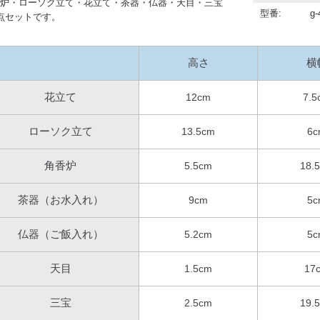
炉・ローソク立て・花立て・茶器・仏器・天目・三宝
型番:
g-
点セットです。
高さ
横
花立て
12cm
7.5
ローソク立て
13.5cm
6c
角香炉
5.5cm
18.
茶器（お水入れ）
9cm
5c
仏器（ご飯入れ）
5.2cm
5c
天目
1.5cm
17
三宝
2.5cm
19.