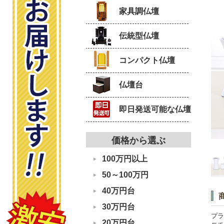
家具調仏壇
伝統型仏壇
コンパクト仏壇
仏壇台
即日発送可能な仏壇
価格から選ぶ
100万円以上
50～100万円
40万円台
30万円台
プラ
20万円台