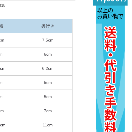
418
幅
奥行き
cm
7.5cm
m
6cm
5cm
6.2cm
m
5cm
m
5cm
cm
7cm
5cm
11cm