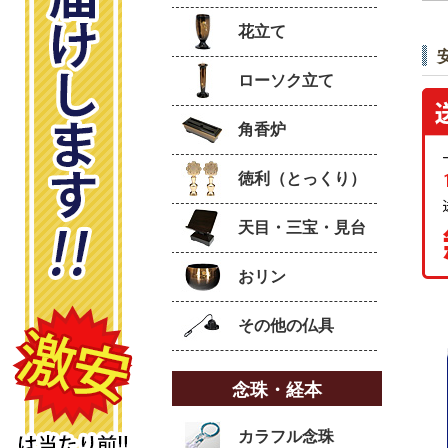
花立て
ローソク立て
角香炉
徳利（とっくり）
天目・三宝・見台
おリン
その他の仏具
念珠・経本
カラフル念珠