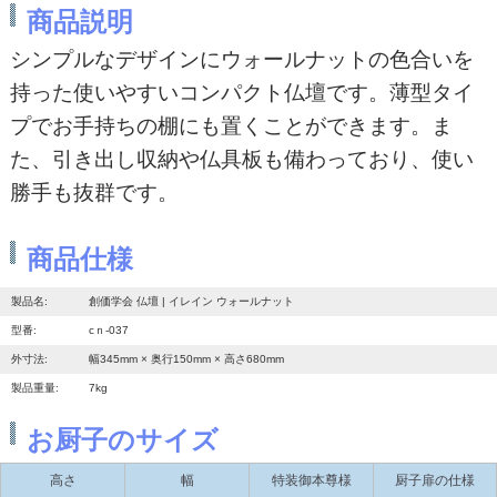
商品説明
シンプルなデザインにウォールナットの色合いを
持った使いやすいコンパクト仏壇です。薄型タイ
プでお手持ちの棚にも置くことができます。ま
た、引き出し収納や仏具板も備わっており、使い
勝手も抜群です。
商品仕様
製品名:
創価学会 仏壇 | イレイン ウォールナット
型番:
cｎ-037
外寸法:
幅345mm × 奥行150mm × 高さ680mm
製品重量:
7kg
お厨子のサイズ
高さ
幅
特装御本尊様
厨子扉の仕様