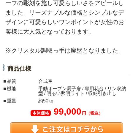
ーフの彫刻を施し可愛らしいさをアピールし
ました。リーズナブルな価格とシンプルなデ
ザインに可愛らしいワンポイントが女性のお
客様に大人気となっております。
※クリスタル調取っ手は廃盤となりました。
商品仕様
品質
合成杢
機能
手動オープン厨子扉 / 専用花台 / リン収納
型 / 明るい照明ライト / 収納引き出し
重量
約50kg
99,000
本体価格
円（税込）