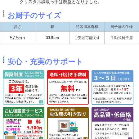
クリスタル調取っ手は廃盤となりました。
お厨子のサイズ
高さ
幅
特装御本尊様
厨子扉の仕様
57.5cm
33.5cm
ご安置可能です
手動式厨子扉
安心・充実のサポート