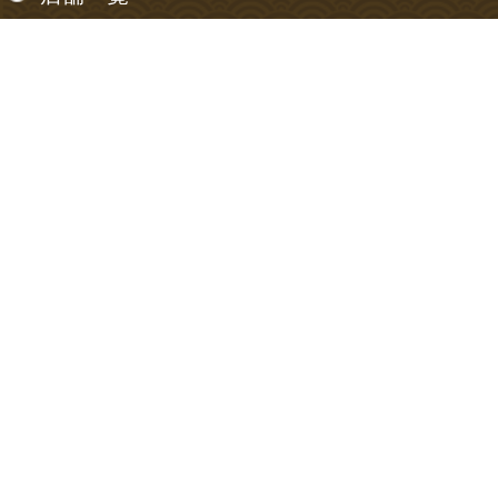
【東京都】
信濃町店
【神奈川県】
神奈川川崎店
お支払い方法について
お支払い方法は以下のご利用が可能です。
クレジットカード、代金引換、銀行振込
注文確認のメールが届きましたら、お振り込み下
さい。
振込手数料は、お客様負担でお願いいたします。
お振り込み確認後、商品を発送いたします。
尚、ご注文から7日以内にご入金のない場合は、無
効とさせていただきます。（代金引換を除く）