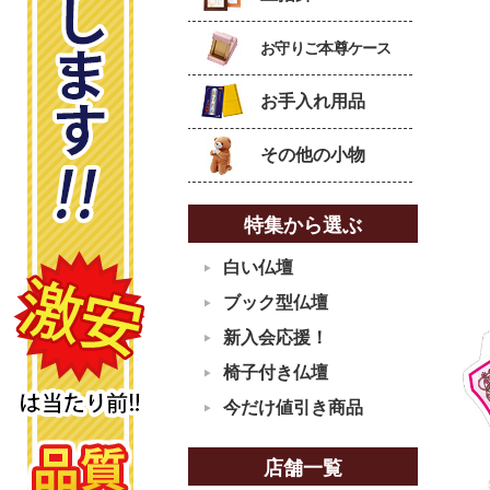
お守りご本尊ケース
お手入れ用品
その他の小物
特集から選ぶ
白い仏壇
ブック型仏壇
新入会応援！
椅子付き仏壇
今だけ値引き商品
店舗一覧