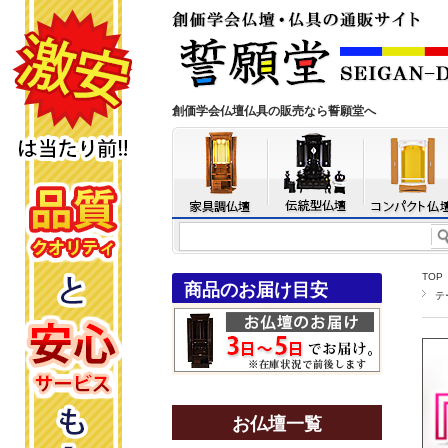
創価学会仏壇仏具の販売なら誓願堂へ
TOP
商品のお届け目安
テ
お仏壇一覧