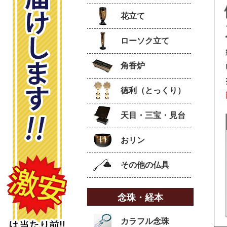
花立て
ローソク立て
角香炉
徳利（とっくり）
天目・三宝・見台
おリン
その他の仏具
念珠・経本
カラフル念珠