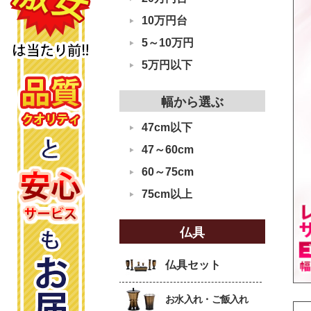
10万円台
5～10万円
5万円以下
幅から選ぶ
47cm以下
47～60cm
60～75cm
75cm以上
仏具
仏具セット
お水入れ・ご飯入れ