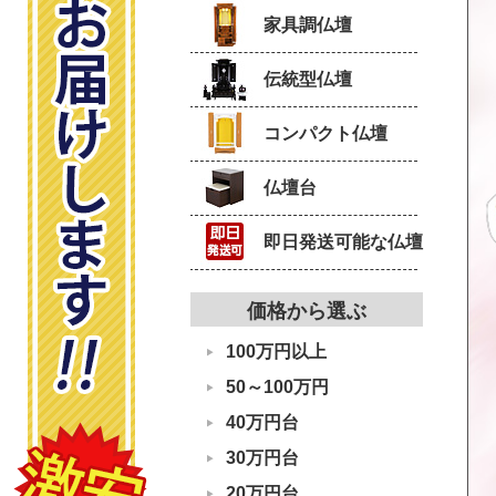
家具調仏壇
伝統型仏壇
コンパクト仏壇
仏壇台
即日発送可能な仏壇
価格から選ぶ
100万円以上
50～100万円
40万円台
30万円台
20万円台