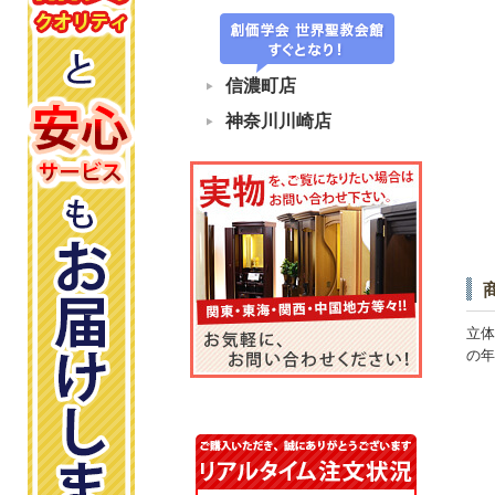
信濃町店
神奈川川崎店
立体
の年