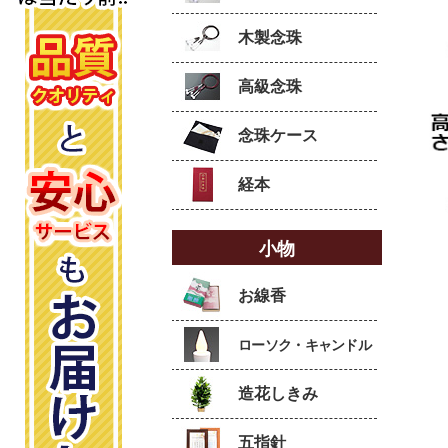
木製念珠
高級念珠
念珠ケース
経本
小物
お線香
ローソク・キャンドル
造花しきみ
五指針