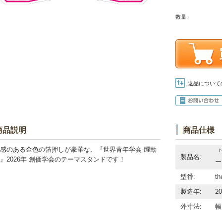
数量:
返品について
商品説明
商品仕様
感のある金色の箔押しが豪華な、『世界青年学会 躍動
『
製品名:
』2026年 創価学会のテーマスタンドです！
ー
型番:
th
製造年:
2
外寸法:
幅