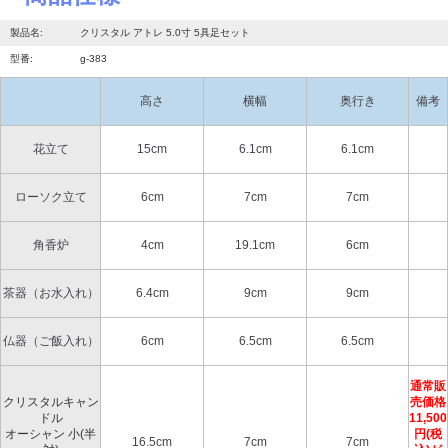
製品名:
クリスタル アトレ 5.0寸 5具足セット
型番:
g-383
高さ
横幅
奥行き
備考
花立て
15cm
6.1cm
6.1cm
ローソク立て
6cm
7cm
7cm
角香炉
4cm
19.1cm
6cm
茶器（お水入れ）
6.4cm
9cm
9cm
仏器（ご飯入れ）
6cm
6.5cm
6.5cm
通常販
クリスタルキャン
売価格
ドル
11,500
オーシャン 小(半
円(税
16.5cm
7cm
7cm