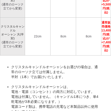
対)
込)が
(通常のローソク
+5,500
立てから変更)
円(税
込)
通常販
クリスタルキャン
売価格
ドル
13,400
オーシャン 大(半
円(税
22cm
8cm
8cm
対)
込)が
(通常のローソク
+7,400
立てから変更)
円(税
込)
クリスタルキャンドルオーシャンをお選びの場合は、通
常のローソク立ては付属しません。
半対（1本）でお届けいたします。
クリスタルキャンドルオーシャンは、
電池・電源（コンセント）の両方に対応しています。
電池は付属していません。（キャンドル1本につき、単4
乾電池が3本必要になります。）
電源コード類は、携帯電話の充電など本製品以外に使用