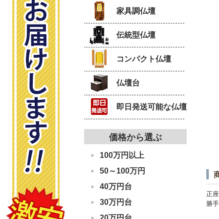
家具調仏壇
伝統型仏壇
コンパクト仏壇
仏壇台
即日発送可能な仏壇
価格から選ぶ
100万円以上
50～100万円
40万円台
正座
30万円台
勝手
20万円台