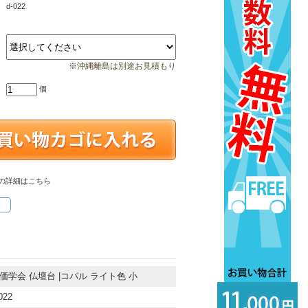
d-022
※沖縄離島は別途お見積もり
個
の詳細はこちら
価学会 仏壇台 |コパル ライト色 小
022