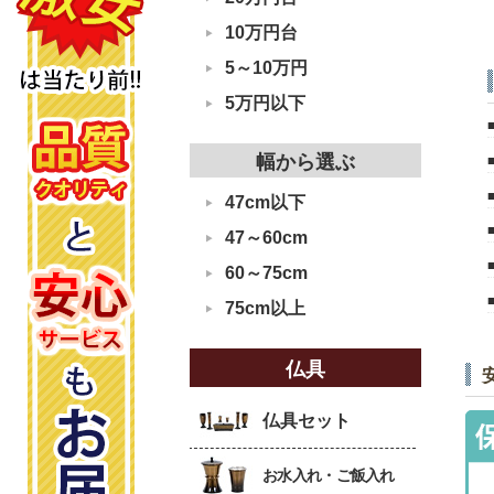
10万円台
5～10万円
5万円以下
幅から選ぶ
47cm以下
47～60cm
60～75cm
75cm以上
仏具
仏具セット
お水入れ・ご飯入れ