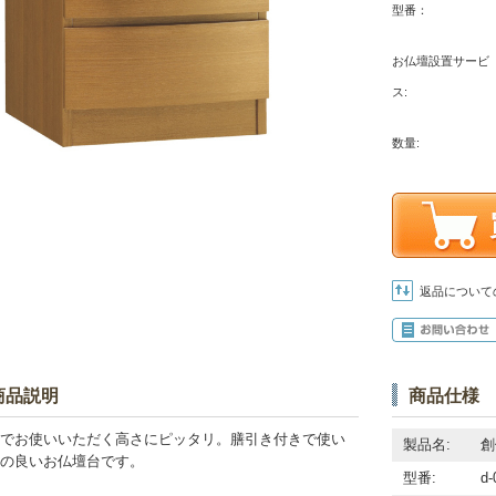
型番：
お仏壇設置サービ
ス:
数量:
返品について
商品説明
商品仕様
でお使いいただく高さにピッタリ。膳引き付きで使い
製品名:
創
の良いお仏壇台です。
型番:
d-