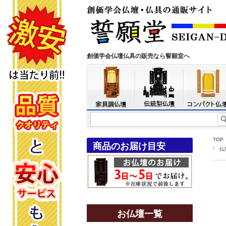
創価学会仏壇仏具の販売なら誓願堂へ
TOP
商品のお届け目安
仏
お仏壇一覧