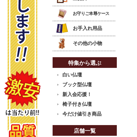
お守りご本尊ケース
お手入れ用品
その他の小物
特集から選ぶ
白い仏壇
ブック型仏壇
新入会応援！
椅子付き仏壇
今だけ値引き商品
店舗一覧