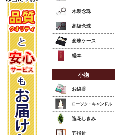
木製念珠
高級念珠
念珠ケース
経本
小物
お線香
ローソク・キャンドル
造花しきみ
五指針