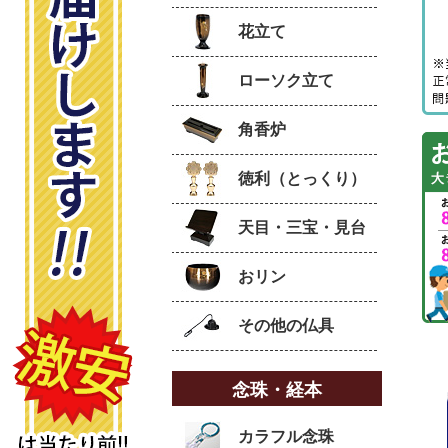
花立て
ローソク立て
角香炉
徳利（とっくり）
天目・三宝・見台
おリン
その他の仏具
念珠・経本
カラフル念珠