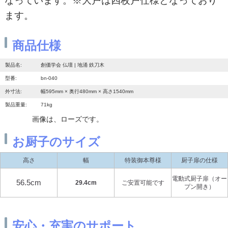
なっています。※大戸は四枚戸仕様となっており
ます。
商品仕様
製品名:
創価学会 仏壇 | 地涌 鉄刀木
型番:
bn-040
外寸法:
幅595mm × 奥行480mm × 高さ1540mm
製品重量:
71kg
画像は、ローズです。
お厨子のサイズ
高さ
幅
特装御本尊様
厨子扉の仕様
電動式厨子扉（オー
56.5cm
29.4cm
ご安置可能です
プン開き）
安心・充実のサポート