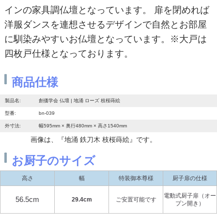
インの家具調仏壇となっています。 扉を閉めれば
洋服ダンスを連想させるデザインで自然とお部屋
に馴染みやすいお仏壇となっています。※大戸は
四枚戸仕様となっております。
商品仕様
製品名:
創価学会 仏壇 | 地涌 ローズ 枝桜蒔絵
型番:
bn-039
外寸法:
幅595mm × 奥行480mm × 高さ1540mm
画像は、『地涌 鉄刀木 枝桜蒔絵』です。
お厨子のサイズ
高さ
幅
特装御本尊様
厨子扉の仕様
電動式厨子扉（オー
56.5cm
29.4cm
ご安置可能です
プン開き）